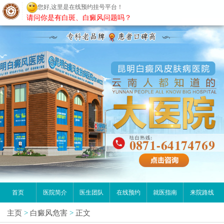
您好,这里是在线预约挂号平台！
昆明白癜风医院
请问你是有白斑、白癜风问题吗？
首页
医院简介
医生团队
在线预约
就医指南
来院路线
主页
>
白癜风危害
>
正文