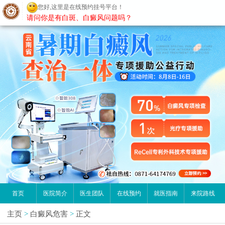
您好,这里是在线预约挂号平台！
昆明白癜风医院
请问你是有白斑、白癜风问题吗？
首页
医院简介
医生团队
在线预约
就医指南
来院路线
主页
>
白癜风危害
>
正文