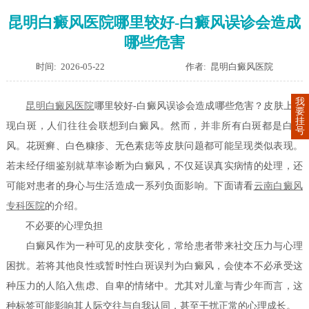
昆明白癜风医院哪里较好-白癜风误诊会造成
哪些危害
时间: 2026-05-22
作者: 昆明白癜风医院
我
昆明白癜风医院
哪里较好-白癜风误诊会造成哪些危害？皮肤上出
要
挂
现白斑，人们往往会联想到白癜风。然而，并非所有白斑都是白癜
号
风。花斑癣、白色糠疹、无色素痣等皮肤问题都可能呈现类似表现。
若未经仔细鉴别就草率诊断为白癜风，不仅延误真实病情的处理，还
可能对患者的身心与生活造成一系列负面影响。下面请看
云南白癜风
专科医院
的介绍。
不必要的心理负担
白癜风作为一种可见的皮肤变化，常给患者带来社交压力与心理
困扰。若将其他良性或暂时性白斑误判为白癜风，会使本不必承受这
种压力的人陷入焦虑、自卑的情绪中。尤其对儿童与青少年而言，这
种标签可能影响其人际交往与自我认同，甚至干扰正常的心理成长。