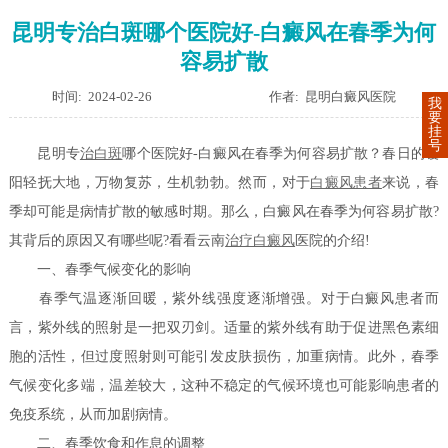
昆明专治白斑哪个医院好-白癜风在春季为何
容易扩散
时间: 2024-02-26
作者: 昆明白癜风医院
我
要
挂
号
昆明专
治白斑
哪个医院好-白癜风在春季为何容易扩散？春日的暖
阳轻抚大地，万物复苏，生机勃勃。然而，对于
白癜风患者
来说，春
季却可能是病情扩散的敏感时期。那么，白癜风在春季为何容易扩散?
其背后的原因又有哪些呢?看看云南
治疗白癜风
医院的介绍!
一、春季气候变化的影响
春季气温逐渐回暖，紫外线强度逐渐增强。对于白癜风患者而
言，紫外线的照射是一把双刃剑。适量的紫外线有助于促进黑色素细
胞的活性，但过度照射则可能引发皮肤损伤，加重病情。此外，春季
气候变化多端，温差较大，这种不稳定的气候环境也可能影响患者的
免疫系统，从而加剧病情。
二、春季饮食和作息的调整