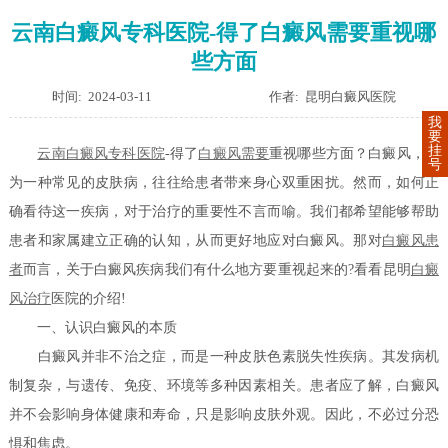
云南白癜风专科医院-得了白癜风需要重视哪
些方面
时间: 2024-03-11
作者: 昆明白癜风医院
我
要
挂
云南白癜风专科医院
-得了
白癜风需要
重视哪些方面？白癜风，作
号
为一种常见的皮肤病，往往给患者带来身心双重困扰。然而，如何正
确看待这一疾病，对于治疗的重要性不言而喻。我们都希望能够帮助
患者和家属建立正确的认知，从而更好地应对白癜风。那对
白癜风患
者
而言，关于白癜风疾病我们有什么地方要重视起来的?看看昆明
白癜
风治疗
医院的介绍!
一、认识白癜风的本质
白癜风并非不治之症，而是一种皮肤色素脱失性疾病。其发病机
制复杂，与遗传、免疫、环境等多种因素相关。患者应了解，白癜风
并不会影响身体健康和寿命，只是影响皮肤外观。因此，不必过分恐
惧和焦虑。