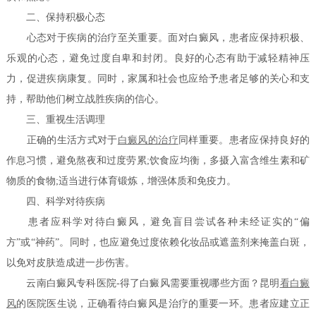
二、保持积极心态
心态对于疾病的治疗至关重要。面对白癜风，患者应保持积极、
乐观的心态，避免过度自卑和封闭。良好的心态有助于减轻精神压
力，促进疾病康复。同时，家属和社会也应给予患者足够的关心和支
持，帮助他们树立战胜疾病的信心。
三、重视生活调理
正确的生活方式对于
白癜风的治疗
同样重要。患者应保持良好的
作息习惯，避免熬夜和过度劳累;饮食应均衡，多摄入富含维生素和矿
物质的食物;适当进行体育锻炼，增强体质和免疫力。
四、科学对待疾病
患者应科学对待白癜风，避免盲目尝试各种未经证实的“偏
方”或“神药”。同时，也应避免过度依赖化妆品或遮盖剂来掩盖白斑，
以免对皮肤造成进一步伤害。
云南白癜风专科医院-得了白癜风需要重视哪些方面？昆明
看白癜
风
的医院医生说，正确看待白癜风是治疗的重要一环。患者应建立正