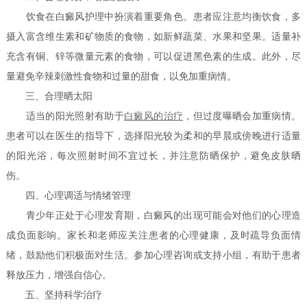
饮食在白癜风护理中扮演着重要角色。患者应注意均衡饮食，多
摄入富含维生素和矿物质的食物，如新鲜蔬菜、水果和坚果。适量补
充含有铜、锌等微量元素的食物，可以促进黑色素的生成。此外，尽
量避免辛辣刺激性食物和过量的甜食，以免加重病情。
三、合理晒太阳
适当的阳光照射有助于
白癜风的治疗
，但过度曝晒会加重病情。
患者可以在医生的指导下，选择阳光较为柔和的早晨或傍晚进行适量
的阳光浴，每次照射时间不宜过长，并注意防晒保护，避免皮肤晒
伤。
四、心理调适与情绪管理
青少年正处于心理发育期，白癜风的出现可能会对他们的心理造
成负面影响。家长和老师应关注患者的心理健康，及时疏导负面情
绪，鼓励他们积极面对生活。参加心理咨询或支持小组，有助于患者
释放压力，增强自信心。
五、坚持科学治疗