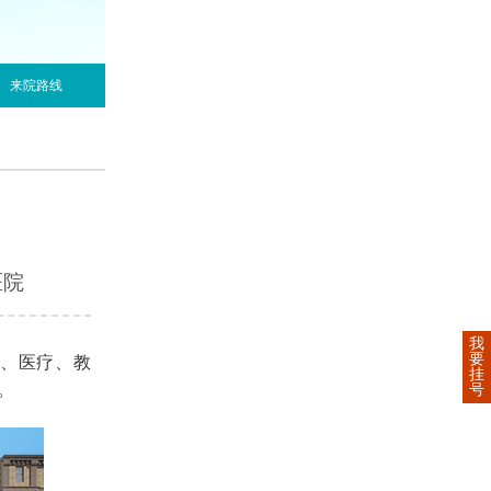
来院路线
医院
我
要
、医疗、教
挂
。
号