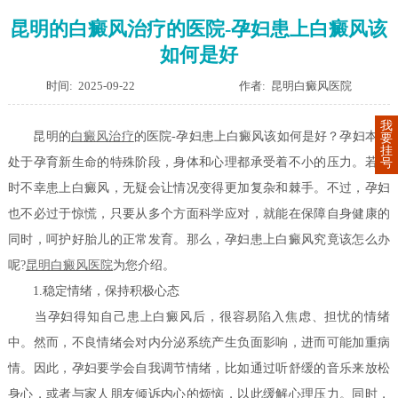
昆明的白癜风治疗的医院-孕妇患上白癜风该
如何是好
时间: 2025-09-22
作者: 昆明白癜风医院
我
昆明的
白癜风治疗
的医院-孕妇患上白癜风该如何是好？孕妇本就
要
挂
处于孕育新生命的特殊阶段，身体和心理都承受着不小的压力。若此
号
时不幸患上白癜风，无疑会让情况变得更加复杂和棘手。不过，孕妇
也不必过于惊慌，只要从多个方面科学应对，就能在保障自身健康的
同时，呵护好胎儿的正常发育。那么，孕妇患上白癜风究竟该怎么办
呢?
昆明白癜风医院
为您介绍。
1.稳定情绪，保持积极心态
当孕妇得知自己患上白癜风后，很容易陷入焦虑、担忧的情绪
中。然而，不良情绪会对内分泌系统产生负面影响，进而可能加重病
情。因此，孕妇要学会自我调节情绪，比如通过听舒缓的音乐来放松
身心，或者与家人朋友倾诉内心的烦恼，以此缓解心理压力。同时，