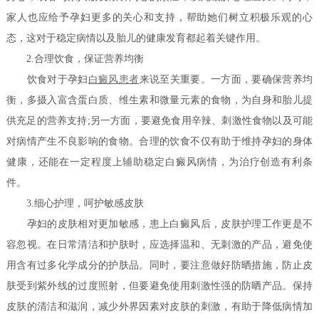
家人也应给予孕妇更多的关心和支持，帮助她们树立积极乐观的心
态，这对于稳定病情以及胎儿的健康发育都起着关键作用。
2.合理饮食，保证营养均衡
饮食对于孕妇
白癜风患者
来说至关重要。一方面，要确保营养均
衡，多摄入富含蛋白质、维生素和微量元素的食物，为自身和胎儿提
供充足的营养支持;另一方面，要避免食用辛辣、刺激性食物以及可能
对病情产生不良影响的食物。合理的饮食不仅有助于维持孕妇的身体
健康，还能在一定程度上辅助稳定白癜风病情，为治疗创造有利条
件。
3.细心护理，呵护敏感皮肤
孕妇的皮肤相对更加敏感，患上白癜风后，皮肤护理工作更是不
容忽视。在日常清洁和护肤时，应选择温和、无刺激的产品，避免使
用含有过多化学成分的护肤品。同时，要注意做好防晒措施，防止皮
肤受到紫外线的过度照射，但要避免使用刺激性强的防晒产品。保持
皮肤的清洁和滋润，减少外界因素对皮肤的刺激，有助于降低病情加