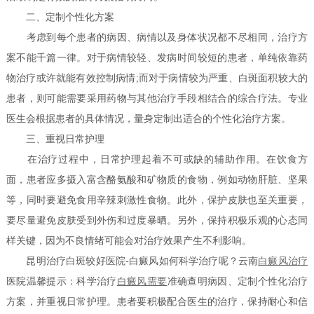
二、定制个性化方案
考虑到每个患者的病因、病情以及身体状况都不尽相同，治疗方
案不能千篇一律。对于病情较轻、发病时间较短的患者，单纯依靠药
物治疗或许就能有效控制病情;而对于病情较为严重、白斑面积较大的
患者，则可能需要采用药物与其他治疗手段相结合的综合疗法。专业
医生会根据患者的具体情况，量身定制出适合的个性化治疗方案。
三、重视日常护理
在治疗过程中，日常护理起着不可或缺的辅助作用。在饮食方
面，患者应多摄入富含酪氨酸和矿物质的食物，例如动物肝脏、坚果
等，同时要避免食用辛辣刺激性食物。此外，保护皮肤也至关重要，
要尽量避免皮肤受到外伤和过度暴晒。另外，保持积极乐观的心态同
样关键，因为不良情绪可能会对治疗效果产生不利影响。
昆明治疗白斑较好医院-白癜风如何科学治疗呢？云南
白癜风治疗
医院温馨提示：科学治疗
白癜风需要
准确查明病因、定制个性化治疗
方案，并重视日常护理。患者要积极配合医生的治疗，保持耐心和信