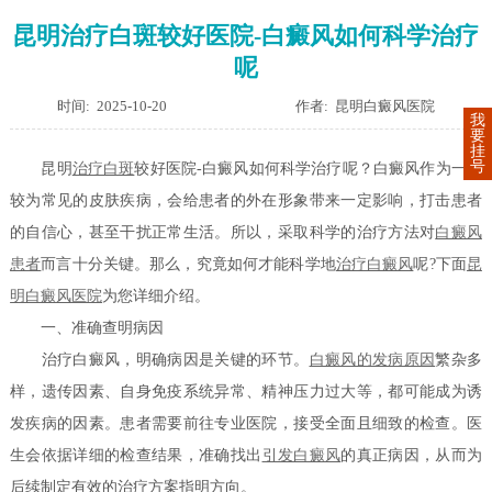
昆明治疗白斑较好医院-白癜风如何科学治疗
呢
时间: 2025-10-20
作者: 昆明白癜风医院
我
要
挂
号
昆明
治疗白斑
较好医院-白癜风如何科学治疗呢？白癜风作为一种
较为常见的皮肤疾病，会给患者的外在形象带来一定影响，打击患者
的自信心，甚至干扰正常生活。所以，采取科学的治疗方法对
白癜风
患者
而言十分关键。那么，究竟如何才能科学地
治疗白癜风
呢?下面
昆
明白癜风医院
为您详细介绍。
一、准确查明病因
治疗白癜风，明确病因是关键的环节。
白癜风的发病原因
繁杂多
样，遗传因素、自身免疫系统异常、精神压力过大等，都可能成为诱
发疾病的因素。患者需要前往专业医院，接受全面且细致的检查。医
生会依据详细的检查结果，准确找出
引发白癜风
的真正病因，从而为
后续制定有效的治疗方案指明方向。