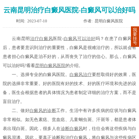
云南昆明治疗白癜风医院-白癜风可以治好吗
时间: 2023-07-10
作者: 昆明白癜风医院
我
要
挂
云南昆明
治疗白癜风
医院-
白癜风可以治好
吗？在患了白癜风之
号
后，患者要意识到治疗的重要性，白癜风是很难治疗的，所以就会有
患者担心白癜风是治不好的，从而丧失了治疗的信心。那么，白癜风
可以治好吗?看看
昆明白癜风医院
的介绍。
一、选择专业的白癜风医院。
白癜风治疗
要想取得好的效果，医
院的选择非常重要。好的医院有好的技术、好的医疗环境和先进的设
备，医生会根据患者的具体情况为患者制定详细的治疗方案，而不是
盲目治疗。
二、做好
白癜风的诊断
工作。生活中有许多疾病的症状与白癜风
非常相似。如无色素痣、贫血痣、儿童蛔虫斑、汗斑等，都是患者体
表出现白斑。因此，很多人在
诊断白癜风
时，往往会将这些疾病与白
癜风混淆。因此，要真正诊断和治疗白癜风，将白癜风与这些疾病区