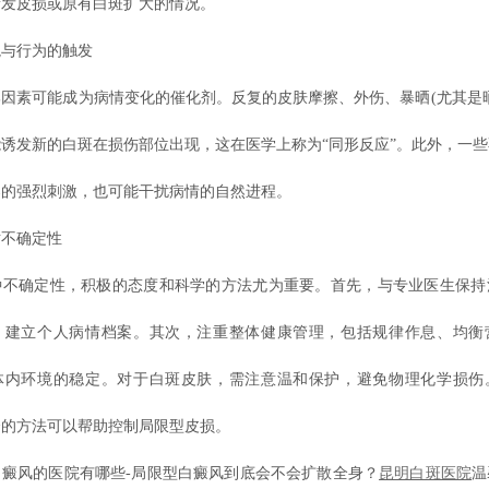
新发皮损或原有白斑扩大的情况。
与行为的触发
素可能成为病情变化的催化剂。反复的皮肤摩擦、外伤、暴晒(尤其是晒
诱发新的白斑在损伤部位出现，这在医学上称为“同形反应”。此外，一
导的强烈刺激，也可能干扰病情的自然进程。
不确定性
确定性，积极的态度和科学的方法尤为重要。首先，与专业医生保持
，建立个人病情档案。其次，注重整体健康管理，包括规律作息、均衡
体内环境的稳定。对于白斑皮肤，需注意温和保护，避免物理化学损伤
合的方法可以帮助控制局限型皮损。
风的医院有哪些-局限型白癜风到底会不会扩散全身？
昆明白斑医院
温