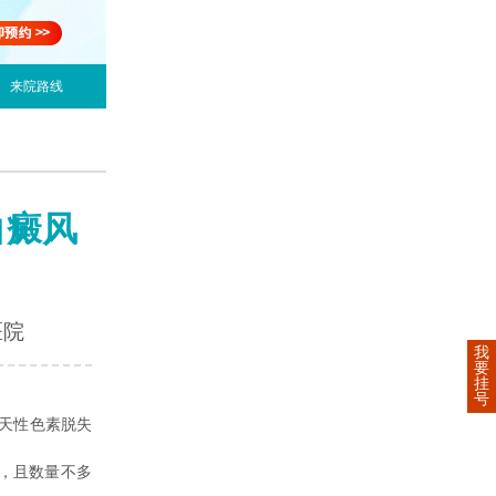
来院路线
白癜风
医院
我
要
挂
号
天性色素脱失
，且数量不多