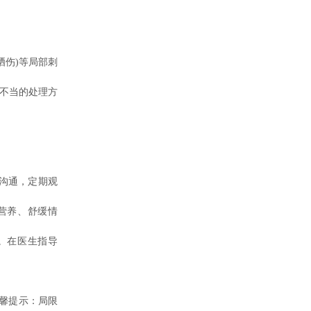
伤)等局部刺
些不当的处理方
沟通，定期观
营养、舒缓情
。在医生指导
馨提示：局限