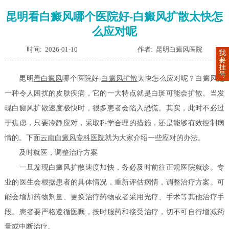
昆明看白癜风哪个医院好-白癜风扩散太快怎
么应对呢
时间: 2026-01-10
作者: 昆明白癜风医院
我
要
挂
号
昆明
看白癜风
哪个医院好-
白癜风扩散
太快怎么应对呢？白癜风是
一种令人困扰的皮肤疾病，它的一大特点就是白斑可能会扩散。当发
现白癜风扩散速度极快时，很多患者会陷入恐慌。其实，此时不必过
于焦虑，只要冷静应对，采取科学合理的措施，还是能够有效控制病
情的。下面
云南白癜风专科医院
就为大家介绍一些应对的办法。
及时就医，调整治疗方案
一旦发现白癜风扩散速度加快，务必及时前往正规医院就诊。专
业的医生会根据患者的具体情况，重新评估病情，调整治疗方案。可
能会增加药物剂量、更换治疗药物或者采用光疗、手术等其他治疗手
段。患者要严格遵循医嘱，按时服药和接受治疗，切不可自行增减药
量或中断治疗。