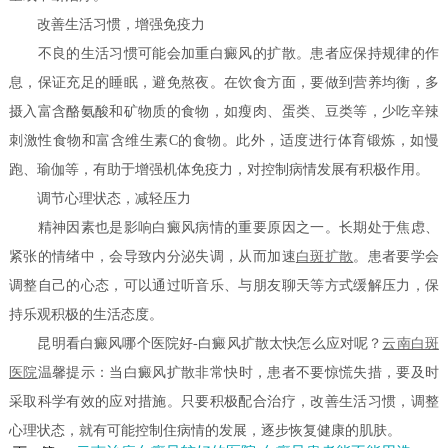
改善生活习惯，增强免疫力
不良的生活习惯可能会加重白癜风的扩散。患者应保持规律的作
息，保证充足的睡眠，避免熬夜。在饮食方面，要做到营养均衡，多
摄入富含酪氨酸和矿物质的食物，如瘦肉、蛋类、豆类等，少吃辛辣
刺激性食物和富含维生素C的食物。此外，适度进行体育锻炼，如慢
跑、瑜伽等，有助于增强机体免疫力，对控制病情发展有积极作用。
调节心理状态，减轻压力
精神因素也是影响白癜风病情的重要原因之一。长期处于焦虑、
紧张的情绪中，会导致内分泌失调，从而加速
白斑扩散
。患者要学会
调整自己的心态，可以通过听音乐、与朋友聊天等方式缓解压力，保
持乐观积极的生活态度。
昆明看白癜风哪个医院好-白癜风扩散太快怎么应对呢？
云南白斑
医院
温馨提示：当白癜风扩散非常快时，患者不要惊慌失措，要及时
采取科学有效的应对措施。只要积极配合治疗，改善生活习惯，调整
心理状态，就有可能控制住病情的发展，逐步恢复健康的肌肤。