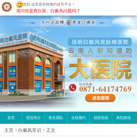
您好,这里是在线预约挂号平台！
昆明白癜风医院
请问你是有白斑、白癜风问题吗？
首页
医院简介
医生团队
在线预约
就医指南
来院路线
主页
>
白癜风常识
>
正文