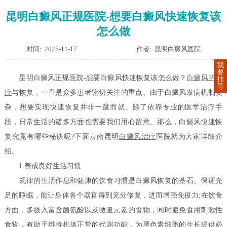
昆明白癜风正规医院-想要白癜风快速恢复该
怎么做
时间: 2025-11-17
作者: 昆明白癜风医院
我
要
昆明白癜风正规医院-想要白癜风快速恢复该怎么做？
白癜风的治
挂
号
疗
与恢复，一直是众多患者密切关注的重点。由于白癜风发病机制复
杂，想要实现快速恢复并非一蹴而就。除了依靠专业的医学治疗手
段，日常生活的诸多方面也需要我们用心留意。那么，白癜风快速恢
复究竟有哪些秘诀呢?下面云南昆明
白癜风治疗
医院就为大家详细介
绍。
1.养成良好生活习惯
规律的生活作息和健康的饮食习惯是白癜风恢复的基石。保证充
足的睡眠，能让身体各个器官得到充分修复，进而增强免疫力;在饮食
方面，多摄入富含酪氨酸以及微量元素的食物，同时避免食用刺激性
食物，有助于维持机体正常的代谢功能，为黑色素细胞的生长提供必