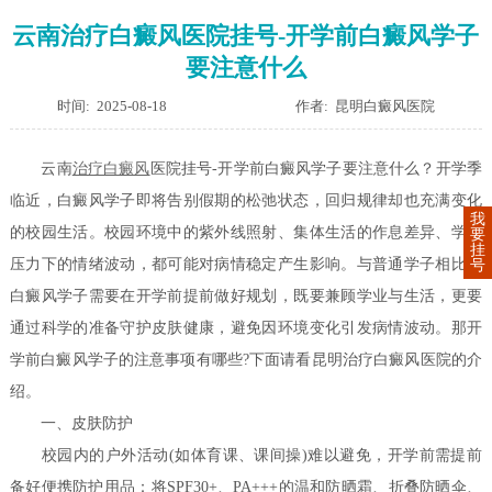
云南治疗白癜风医院挂号-开学前白癜风学子
要注意什么
时间: 2025-08-18
作者: 昆明白癜风医院
云南
治疗白癜风
医院挂号-开学前白癜风学子要注意什么？开学季
临近，白癜风学子即将告别假期的松弛状态，回归规律却也充满变化
我
的校园生活。校园环境中的紫外线照射、集体生活的作息差异、学业
要
挂
压力下的情绪波动，都可能对病情稳定产生影响。与普通学子相比，
号
白癜风学子需要在开学前提前做好规划，既要兼顾学业与生活，更要
通过科学的准备守护皮肤健康，避免因环境变化引发病情波动。那开
学前白癜风学子的注意事项有哪些?下面请看昆明治疗白癜风医院的介
绍。
一、皮肤防护
校园内的户外活动(如体育课、课间操)难以避免，开学前需提前
备好便携防护用品：将SPF30+、PA+++的温和防晒霜、折叠防晒伞、