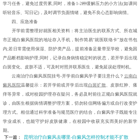
学习任务，避免过度劳累;同时，准备1-2种缓解压力的小方法(如课间
听轻音乐、写日记)，及时调节负面情绪，避免不良心态影响病情。
四、应急准备
开学前需整理好就医相关资料：将主治医生的联系方式、所在城
市正规白癜风医院的地址存入手机，制作简易“就医联络卡”放在书包
内;若日常需使用保湿、防护类产品，提前准备足量带至学校，避免因
产品断档影响护理;同时，记录自身病情稳定时的状态，若开学后出现
白斑变化、皮肤不适，可及时对照并联系医生，避免延误处理时机。
云南治疗白癜风医院挂号-开学前白癜风学子要注意什么？
云南白
癜风医院
温馨提示：若开学前或开学后出现
白斑扩散
、皮肤红肿、瘙
痒等异常，或对校园护理存在疑问，务必及时前往正规白癜风医院就
诊，由医生根据病情调整护理方案，切勿轻信网络偏方或自行改变护
理方式。相信通过科学准备与规范医疗的结合，白癜风学子既能专注
学业成长，也能守护好皮肤健康，在校园中收获充实而美好的新学
期。
昆明治疗白癜风去哪里-白癜风怎样控制才能不扩散
下一篇：