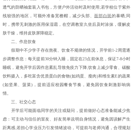
透气的防晒袖套装入书包，方便户外活动时及时使用;若学校位于紫外
线较强的地区，可额外准备宽檐帽，减少头部、
面部白斑
的暴晒;同
时，携带无刺激的医用保湿霜，在空调教室久坐后及时涂抹，缓解皮
肤干燥，维持皮肤屏障稳定。
二、作息饮食
假期中不少学子存在熬夜、饮食不规律的情况，开学前1-2周需逐
步调整作息：每天提前30分钟入睡，固定在23点前休息，保证7-8小时
睡眠，避免开学后因作息紊乱导致免疫力下降;饮食上减少零食、碳酸
饮料摄入，多吃富含优质蛋白的食物(如鸡蛋、瘦肉)和维生素E的蔬果
(如坚果、菠菜)，提前适应校园餐食节奏，避免因饮食刺激影响病
情。
三、社交心态
开学后可能面临同学的关注或疑问，提前做好心态准备能减少焦
虑：可主动与信任的室友、好友简单说明自身情况，避免因误解产生
距离感;若担心学业压力引发情绪波动，可提前与老师沟通，合理规划